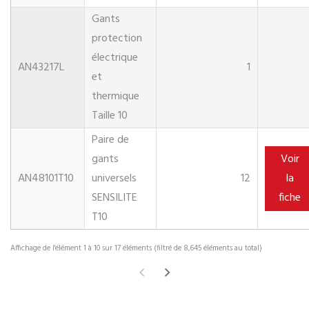
Gants
protection
électrique
AN43217L
1
et
thermique
Taille 10
Paire de
gants
Voir
AN48101T10
universels
12
la
SENSILITE
fiche
T10
Affichage de l'élément 1 à 10 sur 17 éléments (filtré de 8,645 éléments au total)