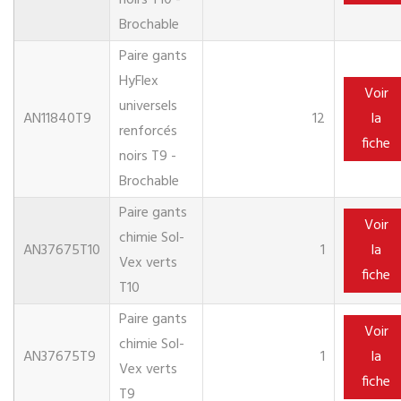
noirs T10 -
Brochable
Paire gants
HyFlex
Voir
universels
AN11840T9
12
la
renforcés
fiche
noirs T9 -
Brochable
Paire gants
Voir
chimie Sol-
AN37675T10
1
la
Vex verts
fiche
T10
Paire gants
Voir
chimie Sol-
AN37675T9
1
la
Vex verts
fiche
T9