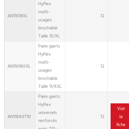
HyFlex
multi-
AN11618XL
12
usages
brochable
Taille 10/XL
Paire gants
HyFlex
multi-
AN11618XXL
12
usages
brochable
Taille 11/XXL
Paire gants
HyFlex
Voir
universels
AN11840T10
12
la
renforcés
fiche