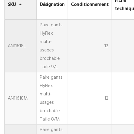
Fiche
SKU
Désignation
Conditionnement
techniqu
Paire gants
HyFlex
multi-
AN11618L
12
usages
brochable
Taille 9/L
Paire gants
HyFlex
multi-
AN11618M
12
usages
brochable
Taille 8/M
Paire gants