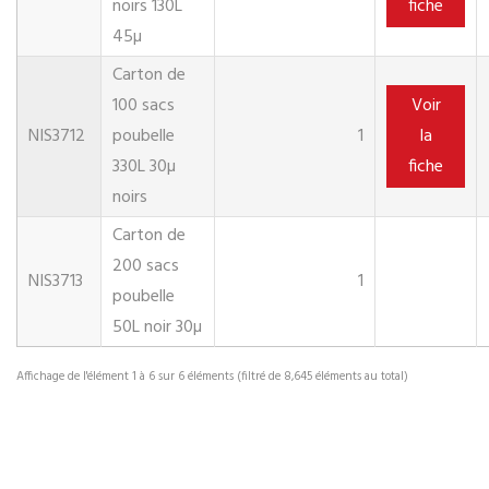
noirs 130L
fiche
45µ
Carton de
100 sacs
Voir
NIS3712
poubelle
1
la
330L 30µ
fiche
noirs
Carton de
200 sacs
NIS3713
1
poubelle
50L noir 30µ
Affichage de l'élément 1 à 6 sur 6 éléments (filtré de 8,645 éléments au total)