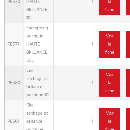
PE570
HAUTE
1
la
BRILLANCE
fiche
10L
Shampoing
portique
Voir
PE571
HAUTE
1
la
BRILLANCE
fiche
25L
Cire
Voir
séchage et
PE580
1
la
brillance
fiche
portique 10L
Cire
séchage et
Voir
PE581
brillance
1
la
portique
fiche