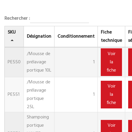
Rechercher :
SKU
Fiche
F
Désignation
Conditionnement
technique
s
/Mousse de
Voir
PE550
prélavage
1
la
portique 10L
fiche
/Mousse de
Voir
prélavage
PE551
1
la
portique
fiche
25L
Shampoing
portique
Voir