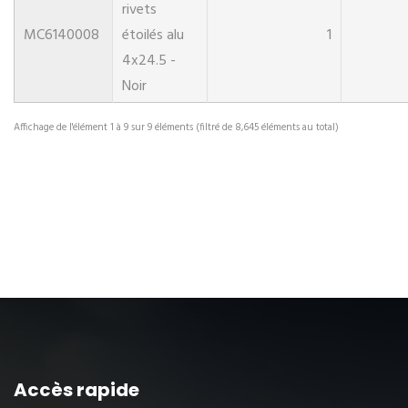
rivets
MC6140008
étoilés alu
1
4x24.5 -
Noir
Affichage de l'élément 1 à 9 sur 9 éléments (filtré de 8,645 éléments au total)
Accès rapide