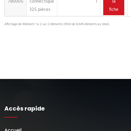
780005
connectique
1
la
325 pièces
fiche
Affichage de l'élément 1 à 2 sur 2 éléments (filtré de 8,645 éléments au total)
Accès rapide
Accueil