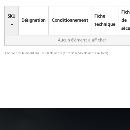
Fich
SKU
Fiche
Désignation
Conditionnement
de
technique
sécu
Aucun élément à afficher
Affichage de l'élément 0 à 0 sur 0 éléments (filtré de 8,645 éléments au total)