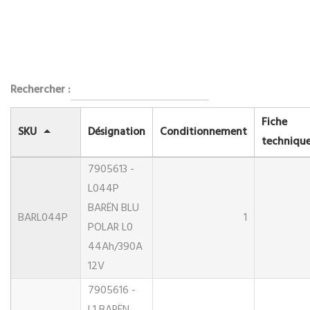
Rechercher :
Fiche
SKU
Désignation
Conditionnement
techniqu
7905613 -
L044P
BARËN BLU
BARL044P
1
POLAR L0
44Ah/390A
12V
7905616 -