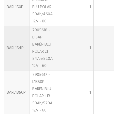
L1 BARËN
BARL150P
BLU POLAR
1
50Ah/460A
12V - 80
7905618 -
L154P
BARËN BLU
BARL154P
1
POLAR L1
54Ah/520A
12V - 60
7905617 -
L1B50P
BARËN BLU
BARL1B50P
1
POLAR L1B
50Ah/520A
12V - 60