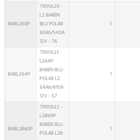
7905620 -
L2 BARËN
BARL260P
BLU POLAR
1
60Ah/540A
12V - 76
7905623 -
L264P
BARËN BLU
BARL264P
1
POLAR L2
64Ah/610A
12V - 57
7905622 -
L2B60P
BARËN BLU
BARL2B60P
1
POLAR L2B