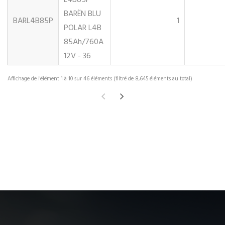
L4B85P
BARËN BLU
BARL4B85P
1
POLAR L4B
85Ah/760A
12V - 36
Affichage de l'élément 1 à 10 sur 46 éléments (filtré de 8,645 éléments au total)