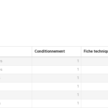
Conditionnement
Fiche techniq
es
1
es
1
s
1
1
1
s
1