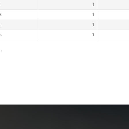
s
1
s
1
s
1
es
1
l)