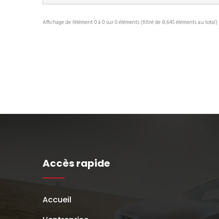
Affichage de l'élément 0 à 0 sur 0 éléments (filtré de 8,645 éléments au total)
Accès rapide
Accueil