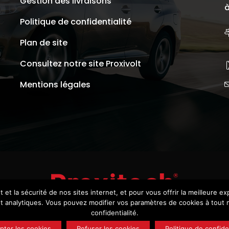
Gestion des livraisons
à
Politique de confidentialité
Plan de site
Consultez notre site Proxivolt
Mentions légales
t la sécurité de nos sites internet, et pour vous offrir la meilleure e
s et analytiques. Vous pouvez modifier vos paramètres de cookies à tout m
confidentialité.
© Copyright 2018. Proxitech
pter les cookies
Refuser les cookies
Politique de confiden