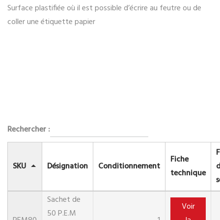
Surface plastifiée où il est possible d’écrire au feutre ou de
coller une étiquette papier
Rechercher :
F
Fiche
SKU
Désignation
Conditionnement
technique
s
Sachet de
Voir
50 P.E.M