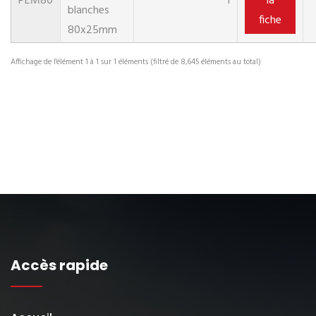
PEM80
1
la
blanches
fiche
80x25mm
Affichage de l'élément 1 à 1 sur 1 éléments (filtré de 8,645 éléments au total)
Accès rapide