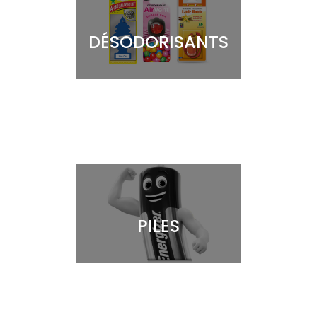
DÉSODORISANTS
PILES